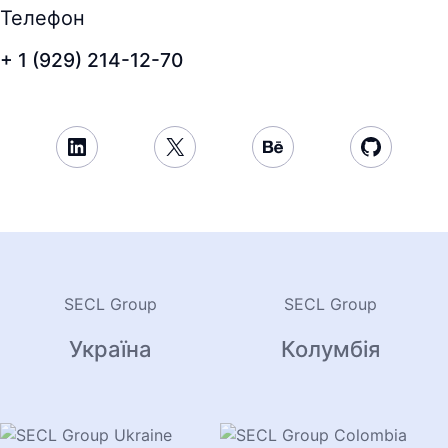
Телефон
+380 (99) 009-70-37
+57 (601) 580-01-26
+31 (6) 2918-60-02
+46 (0) 707-74-419
+ 1 (929) 214-12-70
LinkedIn
X
Behance
GitHub
SECL Group
SECL Group
Україна
Колумбія