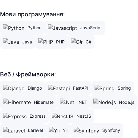
Мови програмування:
Python
JavaScript
Java
PHP
C#
Веб / Фреймворки:
Django
FastAPI
Spring
Hibernate
.NET
Node.js
Express
NestJS
Laravel
Yii
Symfony