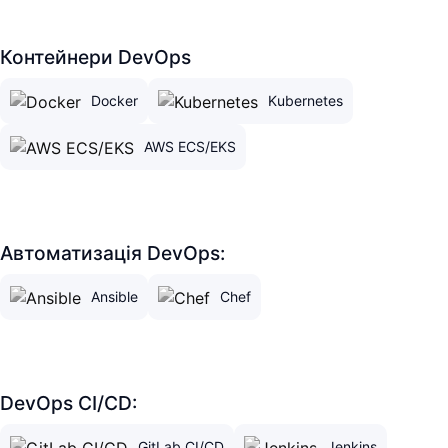
Контейнери DevOps
Docker
Kubernetes
AWS ECS/EKS
Автоматизація DevOps:
Ansible
Chef
DevOps CI/CD:
GitLab CI/CD
Jenkins