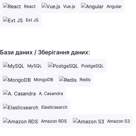
React
Vue.js
Angular
Ext JS
Бази даних / Зберігання даних:
MySQL
PostgeSQL
MongoDB
Redis
A. Casandra
Elasticsearch
Amazon RDS
Amazon S3