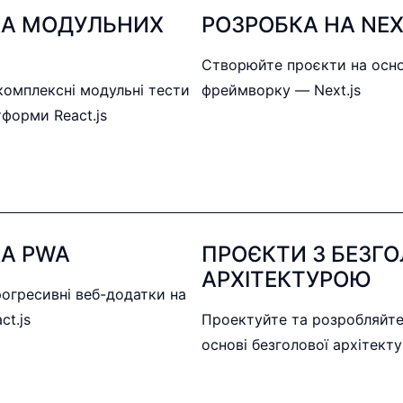
КА МОДУЛЬНИХ
РОЗРОБКА НА NEX
Створюйте проєкти на осно
комплексні модульні тести
фреймворку — Next.js
тформи React.js
А PWA
ПРОЄКТИ З БЕЗГ
АРХІТЕКТУРОЮ
огресивні веб-додатки на
ct.js
Проектуйте та розробляйте
основі безголової архітект