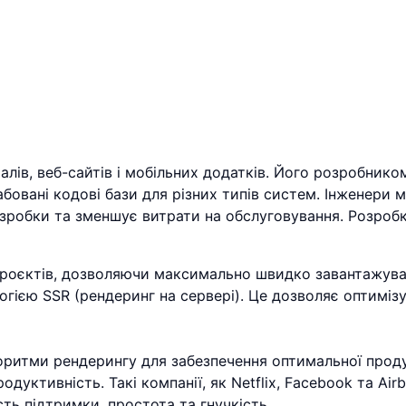
алів, веб-сайтів і мобільних додатків. Його розробнико
бовані кодові бази для різних типів систем. Інженери
обки та зменшує витрати на обслуговування. Розробка
роєктів, дозволяючи максимально швидко завантажувати
логією SSR (рендеринг на сервері). Це дозволяє оптимі
ритми рендерингу для забезпечення оптимальної продук
ктивність. Такі компанії, як Netflix, Facebook та Airb
ість підтримки, простота та гнучкість.