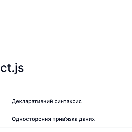
t.js
Декларативний синтаксис
Одностороння прив’язка даних