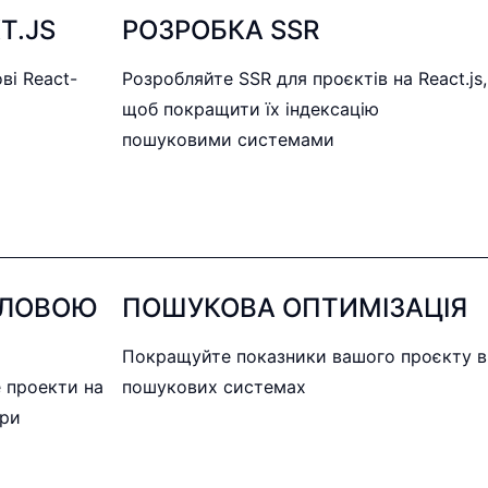
T.JS
РОЗРОБКА SSR
ві React-
Розробляйте SSR для проєктів на React.js,
щоб покращити їх індексацію
пошуковими системами
ОЛОВОЮ
ПОШУКОВА ОПТИМІЗАЦІЯ
Покращуйте показники вашого проєкту в
 проекти на
пошукових системах
ури