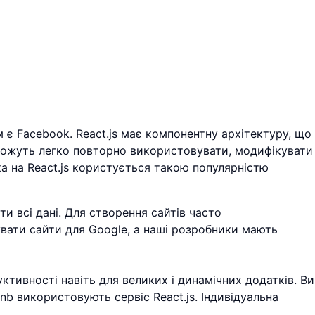
м є Facebook. React.js має компонентну архітектуру, що
 можуть легко повторно використовувати, модифікувати
 на React.js користується такою популярністю
 всі дані. Для створення сайтів часто
зувати сайти для Google, а наші розробники мають
тивності навіть для великих і динамічних додатків. Ви
nb використовують сервіс React.js. Індивідуальна