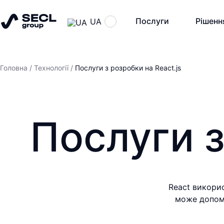
Послуги
Рішенн
UA
Головна
/
Технології
/
Послуги з розробки на React.js
Послуги з
React викори
може допомо