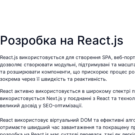
Розробка на React.js
React.js використовується для створення SPA, веб-порт
дозволяє створювати модульні, підтримувані та масшта
та розширювати компоненти, що прискорює процес розр
зокрема через її швидкість та реактивність.
React активно використовується в широкому спектрі п
використовується Next.js у поєднанні з React та техно
великий досвід у SEO-оптимізації.
React використовує віртуальний DOM та ефективні алго
отримаєте швидший час завантаження та покращену проду
розробка на React.js має суттєві переваги, такі як легк