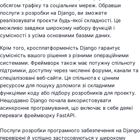
обсягом трафіку та соціальних мереж. Обравши
послуги з розробки на Django, ви зможете
реалізовувати проєкти будь-якої складності. Це
можливо завдяки широкому набору функцій і
сумісності з усіма основними базами даних.
Крім того, кросплатформеність Django гарантує
сумісність вашого рішення з різними операційними
системами. Фреймворк також має потужну спільноту
підтримки, доступну через численні форуми, канали та
спеціалізовані веб-сайти. Ця спільнота є цінним
ресурсом для пошуку допомоги зі складними
функціями коду або підбору розробників для проекту.
Нещодавно Django почала використовувати
асинхронне програмування, що включає в себе деякі
переваги фреймворку FastAPI.
Послуги розробки програмного забезпечення на Django
перевірені й успішно застосовуються у широкому