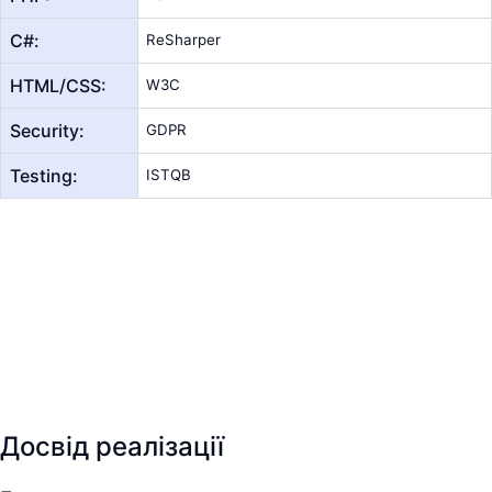
С#:
ReSharper
HTML/CSS:
W3C
Security:
GDPR
Testing:
ISTQB
Досвід реалізації