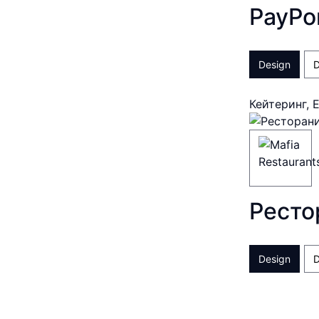
PayPo
Design
D
Кейтеринг, 
Ресто
Design
D