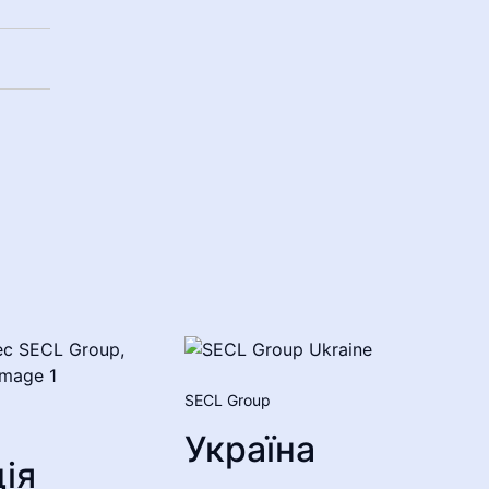
SECL Group
Україна
ія