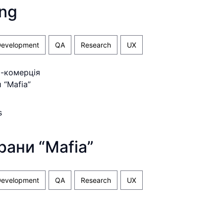
ng
evelopment
QA
Research
UX
Е-комерція
рани “Mafia”
evelopment
QA
Research
UX