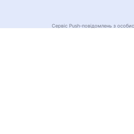
Сервіс Push-повідомлень з особи
таргетингу, якісною статистикою
передплатників, історією та баг
функціями.