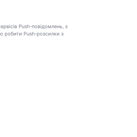
рвісів Push-повідомлень, з
ю робити Push-розсилки з