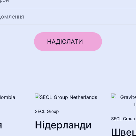
SECL Group
SECL Group
я
Нідерланди
Швец