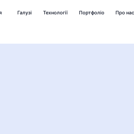
я
Галузі
Технології
Портфоліо
Про на