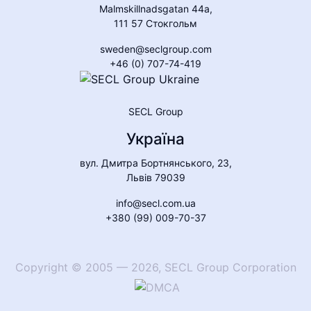
Malmskillnadsgatan 44a,
111 57 Стокгольм
sweden@seclgroup.com
+46 (0) 707-74-419
SECL Group
Україна
вул. Дмитра Бортнянського, 23,
Львів 79039
info@secl.com.ua
+380 (99) 009-70-37
Copyright
©
2005
—
2026
,
SECL Group Corporation