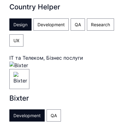
Country Helper
Design
Development
QA
Research
UX
ІТ та Телеком, Бізнес послуги
Bixter
Development
QA