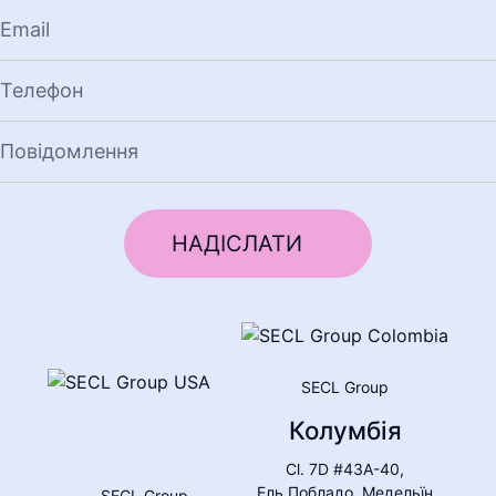
SECL Group
Колумбія
Cl. 7D #43A-40,
Ель Побладо, Медельїн
SECL Group